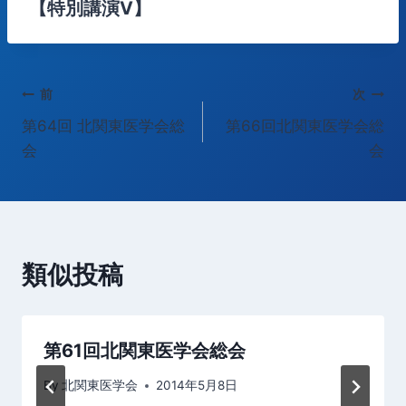
【特別講演Ⅴ】
投
前
次
第64回 北関東医学会総
第66回北関東医学会総
稿
会
会
ナ
ビ
ゲ
類似投稿
ー
シ
第61回北関東医学会総会
ョ
By
北関東医学会
2014年5月8日
ン