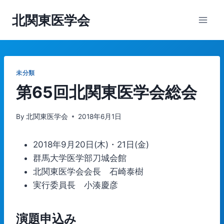
内
北関東医学会
容
を
ス
キ
ッ
未分類
プ
第65回北関東医学会総会
By
北関東医学会
2018年6月1日
2018年9月20日(木)・21日(金)
群馬大学医学部刀城会館
北関東医学会会長 石崎泰樹
実行委員長 小湊慶彦
演題申込み