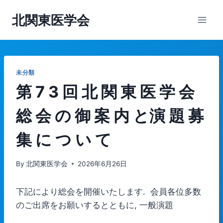
内
北関東医学会
容
を
ス
キ
ッ
未分類
プ
第 7 3 回 北 関 東 医 学 会
総 会 の 御 案 内 と演 題 募
集 に つ い て
By
北関東医学会
2026年6月26日
下記により総会を開催いたします. 会員各位多数
のご出席をお願いするとともに, 一般演題