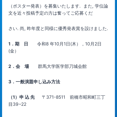
（ポスター発表）を募集いたします. また, 学位論
文を近々投稿予定の方は奮ってご応募くだ
さい. 尚, 昨年度と同様に優秀発表賞を設けました.
1
．期 日
令和8 年10月1日(木），10月2日
(金）
2
．会 場
群馬大学医学部刀城会館
3
．一般演題申し込み方法
（1）申 込 先
〒371-8511 前橋市昭和町三丁
目39−22