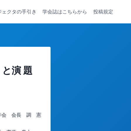
ジェクタの手引き
学会誌はこちらから
投稿規定
内 と演 題
学会 会長 調 憲