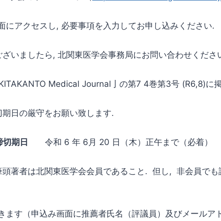
面にアクセスし, 必要事項を入力してお申し込みください.
ございましたら, 北関東医学会事務局にお問い合わせください
TAKANTO Medical Journal亅の第7 4巻第3号 (R6,8)に
切期日の厳守をお願い致します.
締切期日
令和 6 年 6月 20 日（木）正午まで（必着）
頭著者は北関東医学会会員であること. 但し, 非会員でも
きます（申込み画面に推薦者氏名（評議員）及びメールア