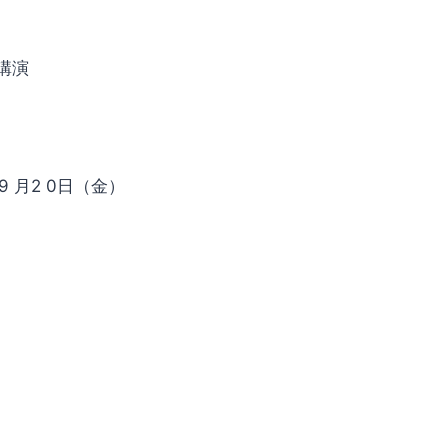
講演
9 月2 0日（金）