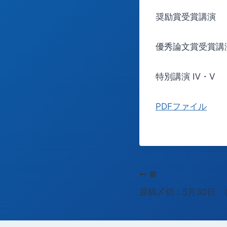
奨励賞受賞講演
優秀論文賞受賞講
特別講演 Ⅳ・Ⅴ
PDFファイル
投
前
原稿〆切：5月30日 (
稿
ナ