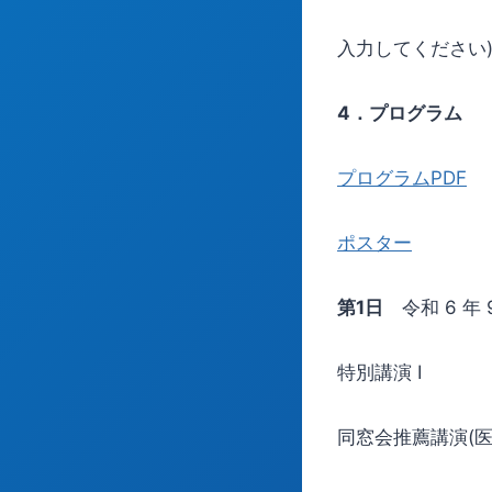
入力してください)
4
．プログラム
プログラムPDF
ポスター
第1日
令和 6 年 
特別講演 Ⅰ
同窓会推薦講演(医