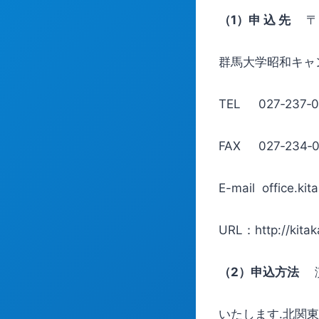
（1）申 込 先
〒3
群馬大学昭和キャ
TEL 027‐237
FAX 027‐234‐0
E-mail office.ki
URL：http://kitak
（2）申込方法
演
いたします.北関