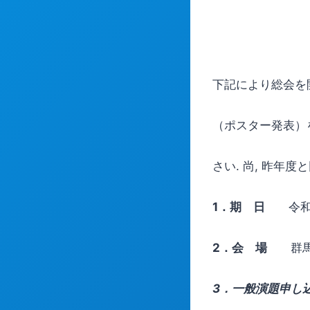
下記により総会を
（ポスター発表）
さい. 尚, 昨年
1
．期 日
令和 6
2
．会 場
群馬大
3．一般演題申し