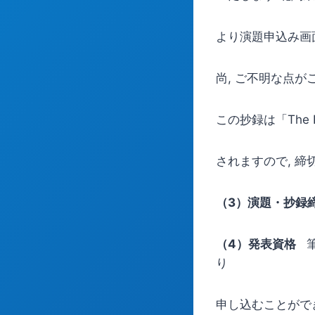
より演題申込み画
尚, ご不明な点が
この抄録は「The KI
されますので, 締
（3）演題・抄録
（4）発表資格
筆
り
申し込むことがで