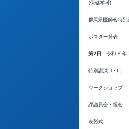
(保健学科)
群馬県医師会特別
ポスター発表
第2日
令和 6 年 
特別講演 Ⅱ・Ⅲ
ワークショップ
評議員会・総会
表彰式