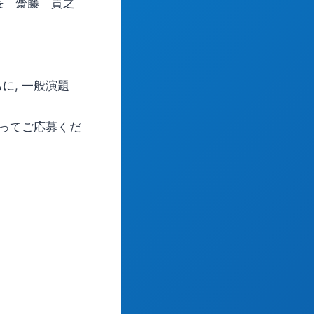
員長 齋藤 貴之
に, 一般演題
奮ってご応募くだ