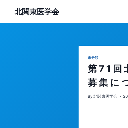
内
北関東医学会
容
を
ス
キ
ッ
プ
未分類
第 7 1 回
募 集 に 
By
北関東医学会
2