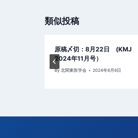
ビ
類似投稿
ゲ
ー
シ
候補者の
原稿〆切：8月22日 (KMJ
2024年11月号）
ョ
月4日
By
北関東医学会
2024年6月6日
ン