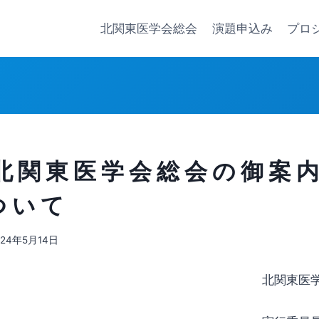
北関東医学会総会
演題申込み
プロ
 北 関 東 医 学 会 総 会 の 御 案 
つ い て
024年5月14日
北関東医