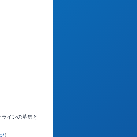
ンラインの募集と
p/
）